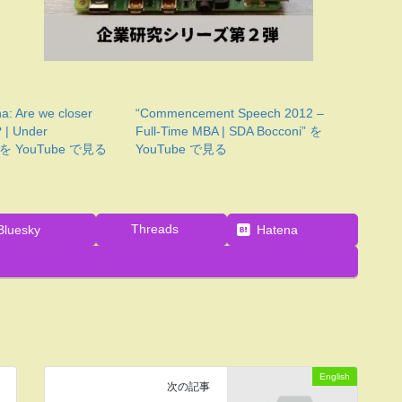
a: Are we closer
“Commencement Speech 2012 –
? | Under
Full-Time MBA | SDA Bocconi” を
n” を YouTube で見る
YouTube で見る
Threads
Bluesky
Hatena
English
次の記事