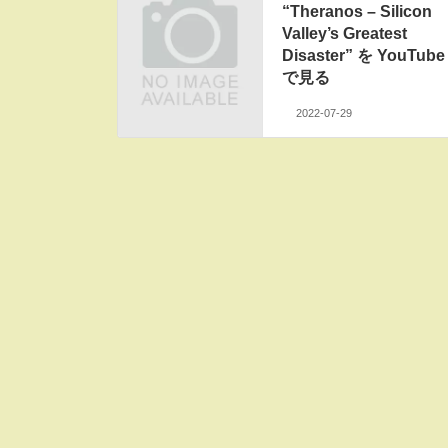
“Theranos – Silicon
Valley’s Greatest
Disaster” を YouTube
で見る
2022-07-29