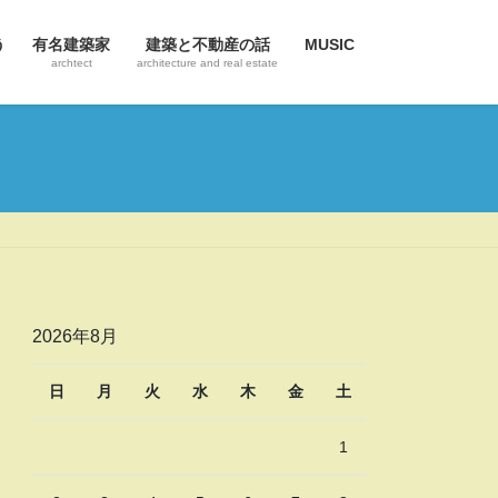
う
有名建築家
建築と不動産の話
MUSIC
archtect
architecture and real estate
2026年8月
日
月
火
水
木
金
土
1