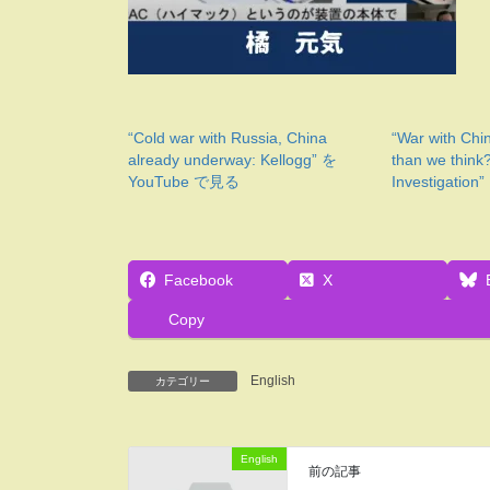
“Cold war with Russia, China
“War with Chin
already underway: Kellogg” を
than we think
YouTube で見る
Investigatio
Facebook
X
Copy
English
カテゴリー
English
前の記事