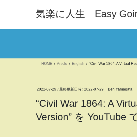
コ
ナ
ン
ビ
気楽に人生 Easy Goi
テ
ゲ
ン
ー
ツ
シ
へ
ョ
ス
ン
キ
に
ッ
移
HOME
Article
English
“Civil War 1864: A Virtual 
プ
動
2022-07-29
/ 最終更新日時 :
2022-07-29
Ben Yamagata
“Civil War 1864: A Virtu
Version” を YouTube