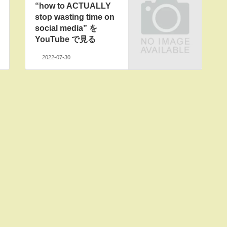
“how to ACTUALLY
stop wasting time on
social media” を
YouTube で見る
2022-07-30