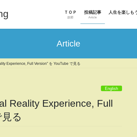
ng
ＴＯＰ
投稿記事
人生を楽しも
故郷
Article
Article
Reality Experience, Full Version” を YouTube で見る
English
al Reality Experience, Full
 で見る