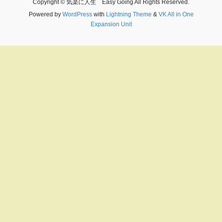
Copyright © 気楽に人生 Easy Going All Rights Reserved.
Powered by
WordPress
with
Lightning Theme
&
VK All in One
Expansion Unit